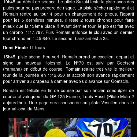
10h45 au début de séance. Le pilote Suzuki teste la piste avec des
pluies pour ne pas prendre de risque. La piste sèche rapidement et
Romain rentre au tour 4 pour un changement de pneus. Reparti
pour les 5 dernières minutes, il reste 2 tours chronos pour faire
mieux que la 13ème place !! Avant dernier tour, le job est fait avec
un chrono 1:47.797. Puis Romain enfonce le clou avec un dernier
tour chrono en 1:45.640. Le second, Lanziani est à 3s.
Demi-Finale
11 tours :
15h45, piste sèche, Feu vert. Romain prend un excellent départ et
signe un nouveau Holeshot. Le N°70 est suivi par Goetschi
(Yamaha) en début de course. Romain réalise très vite le meilleur
tour de la journée en 1:42.650 et accroît son avance rapidement
pour arriver au drapeau à damier avec 9s d’avance sur Goetschi.
Romain est félicité en fin de course par son ancien coéquipier de
course et vainqueur du GP 125 France, Louis Rossi (Pilote Moto 2
aujourd’hui). Une page sera consacrée au pilote Vésulien dans le
journal local du Mans.