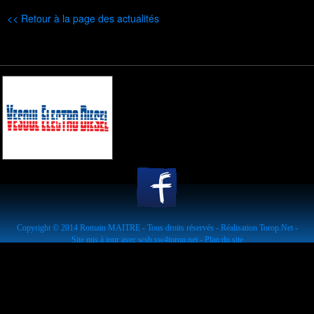
<< Retour à la page des actualités
Copyright © 2014
Romain MAITRE
- Tous droits réservés - Réalisation
Torop.Net
-
Site mis à jour avec
wsb.sw4torop.net
-
Plan du site