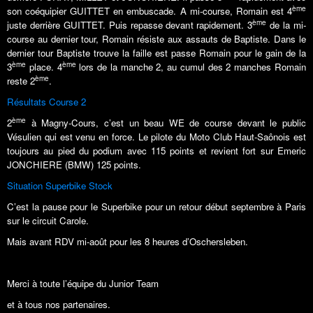
ème
son coéquipier GUITTET en embuscade. A mi-course, Romain est 4
ème
juste derrière GUITTET. Puis repasse devant rapidement. 3
de la mi-
course au dernier tour, Romain résiste aux assauts de Baptiste. Dans le
dernier tour Baptiste trouve la faille est passe Romain pour le gain de la
ème
ème
3
place. 4
lors de la manche 2, au cumul des 2 manches Romain
ème
reste 2
.
Résultats Course 2
ème
2
à Magny-Cours, c’est un beau WE de course devant le public
Vésulien qui est venu en force. Le pilote du Moto Club Haut-Saônois est
toujours au pied du podium avec 115 points et revient fort sur Emeric
JONCHIERE (BMW) 125 points.
Situation Superbike Stock
C’est la pause pour le Superbike pour un retour début septembre à Paris
sur le circuit Carole.
Mais avant RDV mi-août pour les 8 heures d’Oschersleben.
Merci à toute l’équipe du Junior Team
et à tous nos partenaires.