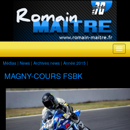
Médias |
News
|
Archives news
|
Année 2015
|
MAGNY-COURS FSBK