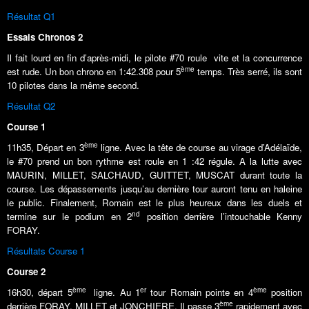
Résultat Q1
Essais Chronos 2
Il fait lourd en fin d’après-midi, le pilote #70 roule vite et la concurrence
ème
est rude. Un bon chrono en 1:42.308 pour 5
temps. Très serré, ils sont
10 pilotes dans la même second.
Résultat Q2
Course 1
ème
11h35, Départ en 3
ligne. Avec la tête de course au virage d’Adélaïde,
le #70 prend un bon rythme est roule en 1 :42 régule. A la lutte avec
MAURIN, MILLET, SALCHAUD, GUITTET, MUSCAT durant toute la
course. Les dépassements jusqu’au dernière tour auront tenu en haleine
le public. Finalement, Romain est le plus heureux dans les duels et
nd
termine sur le podium en 2
position derrière l’intouchable Kenny
FORAY.
Résultats Course 1
Course 2
ème
er
ème
16h30, départ 5
ligne. Au 1
tour Romain pointe en 4
position
ème
derrière FORAY, MILLET et JONCHIERE. Il passe 3
rapidement avec