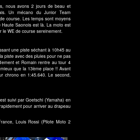
es, nous avons 2 jours de beau et
sais. Un mécano du Junior Team
de course. Les temps sont moyens
e Haute Saonois est là. La moto est
r le WE de course sereinement.
aissant une piste séchant à 10h45 au
la piste avec des pluies pour ne pas
idement et Romain rentre au tour 4
e mieux que la 13ème place !! Avant
our chrono en 1:45.640. Le second,
est suivi par Goetschi (Yamaha) en
e rapidement pour arriver au drapeau
rance, Louis Rossi (Pilote Moto 2