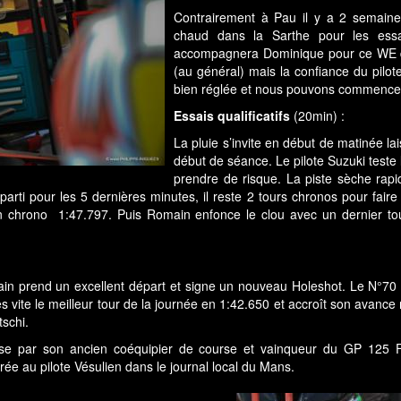
Contrairement à Pau il y a 2 semain
chaud dans la Sarthe pour les es
accompagnera Dominique pour ce WE 
(au général) mais la confiance du pilot
bien réglée et nous pouvons commence
Essais qualificatifs
(20min) :
La pluie s’invite en début de matinée l
début de séance. Le pilote Suzuki teste 
prendre de risque. La piste sèche rap
ti pour les 5 dernières minutes, il reste 2 tours chronos pour fair
c un chrono 1:47.797. Puis Romain enfonce le clou avec un dernier t
ain prend un excellent départ et signe un nouveau Holeshot. Le N°70 
s vite le meilleur tour de la journée en 1:42.650 et accroît son avanc
schi.
urse par son ancien coéquipier de course et vainqueur du GP 125 F
ée au pilote Vésulien dans le journal local du Mans.