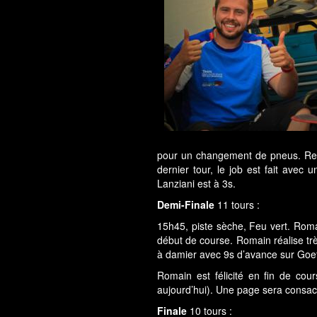
pour un changement de pneus. Repar
dernier tour, le job est fait ave
Lanziani est à 3s.
Demi-Finale
11 tours :
15h45, piste sèche, Feu vert. Rom
début de course. Romain réalise trè
à damier avec 9s d’avance sur Goet
Romain est félicité en fin de co
aujourd’hui). Une page sera consacr
Finale
10 tours :