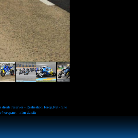
Le Mans 1000 promo (10)
 droits réservés - Réalisation
Torop.Net
- Site
4torop.net
-
Plan du site