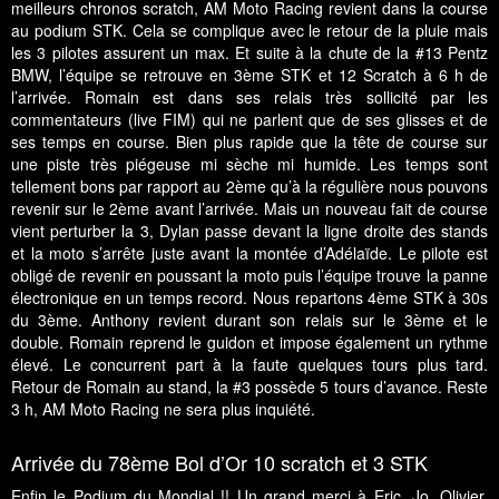
meilleurs chronos scratch, AM Moto Racing revient dans la course
au podium STK. Cela se complique avec le retour de la pluie mais
les 3 pilotes assurent un max. Et suite à la chute de la #13 Pentz
BMW, l’équipe se retrouve en 3ème STK et 12 Scratch à 6 h de
l’arrivée. Romain est dans ses relais très sollicité par les
commentateurs (live FIM) qui ne parlent que de ses glisses et de
ses temps en course. Bien plus rapide que la tête de course sur
une piste très piégeuse mi sèche mi humide. Les temps sont
tellement bons par rapport au 2ème qu’à la régulière nous pouvons
revenir sur le 2ème avant l’arrivée. Mais un nouveau fait de course
vient perturber la 3, Dylan passe devant la ligne droite des stands
et la moto s’arrête juste avant la montée d’Adélaïde. Le pilote est
obligé de revenir en poussant la moto puis l’équipe trouve la panne
électronique en un temps record. Nous repartons 4ème STK à 30s
du 3ème. Anthony revient durant son relais sur le 3ème et le
double. Romain reprend le guidon et impose également un rythme
élevé. Le concurrent part à la faute quelques tours plus tard.
Retour de Romain au stand, la #3 possède 5 tours d’avance. Reste
3 h, AM Moto Racing ne sera plus inquiété.
Arrivée du 78ème Bol d’Or 10 scratch et 3 STK
Enfin le Podium du Mondial !! Un grand merci à Eric, Jo, Olivier,