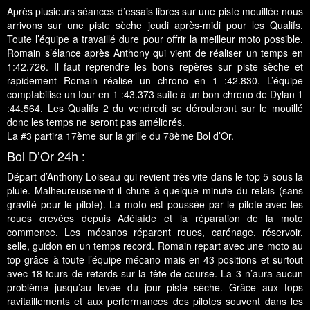
Après plusieurs séances d’essais libres sur une piste mouillée nous
arrivons sur une piste sèche jeudi après-midi pour les Qualifs.
Toute l’équipe a travaillé dure pour offrir la meilleur moto possible.
Romain s’élance après Anthony qui vient de réaliser un temps en
1:42.726. Il faut reprendre les bons repères sur piste sèche et
rapidement Romain réalise un chrono en 1 :42.830. L’équipe
comptabilise un tour en 1 :43.373 suite à un bon chrono de Dylan 1
:44.564. Les Qualifs 2 du vendredi se dérouleront sur le mouillé
donc les temps ne seront pas améliorés.
La #3 partira 17ème sur la grille du 78ème Bol d’Or.
Bol D’Or 24h :
Départ d’Anthony Loiseau qui revient très vite dans le top 5 sous la
pluie. Malheureusement il chute à quelque minute du relais (sans
gravité pour le pilote). La moto est poussée par le pilote avec les
roues crevées depuis Adélaïde et la réparation de la moto
commence. Les mécanos réparent roues, carénage, réservoir,
selle, guidon en un temps record. Romain repart avec une moto au
top grâce à toute l’équipe mécano mais en 43 positions et surtout
avec 18 tours de retards sur la tête de course. La 3 n’aura aucun
problème jusqu’au levée du jour piste sèche. Grâce aux tops
ravitaillements et aux performances des pilotes souvent dans les