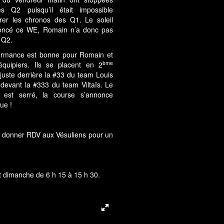
es Q2 puisqu’il était impossible
orer les chronos des Q1. Le soleil
oncé ce WE, Romain n’a donc pas
 Q2.
ormance est bonne pour Romain et
ème
équipiers. Ils se placent en 2
 juste derrière la #33 du team Louis
devant la #333 du team Viltaïs. Le
est serré, la course s’annonce
ue !
 de donner RDV aux Vésuliens pour un
et dimanche de 6 h 15 à 15 h 30.