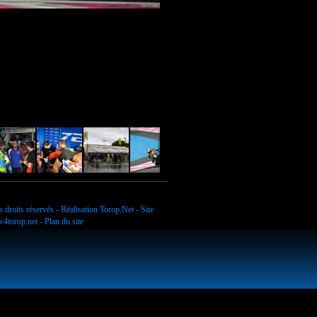
Images-JCDtroyes-8766
 droits réservés - Réalisation
Torop.Net
- Site
4torop.net
-
Plan du site