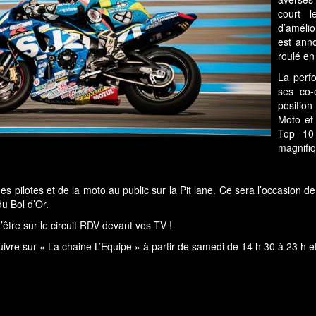
court l
d’améli
est ann
roulé en
La perf
ses co-
position
Moto et 
Top 10 
magnifiq
 des pilotes et de la moto au public sur la Pit lane. Ce sera l’occasion
u Bol d’Or.
être sur le circuit RDV devant vos TV !
suivre sur « La chaine L’Equipe » à partir de samedi de 14 h 30 à 23 h 