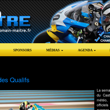
SPONSORS
MÉDIAS
AGENDA
des Qualifs
La semai
du Cast
météo, 
officiel
averses